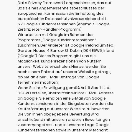
Data Privacy Framework) angeschlossen, das auf
Basis eines Angemessenheitsbeschlusses der
Europäischen Kommission die Einhaltung des
europäischen Datenschutzniveaus sicherstellt.
5.2 Google Kundenrezensionen (ehemals Google
Zertifizierter-Händler-Programm)
Wir arbeiten mit Google im Rahmen des
Programms „Google Kundenrezensionen“
zusammen. Der Anbieter ist Google Ireland Limited,
Gordon House, 4 Barrow St, Dublin, D04 E5W5, Irland
(“Google”). Dieses Programm gibt uns die
Möglichkeit, Kundenrezensionen von Nutzern
unserer Website einzuholen. Hierbei werden Sie
nach einem Einkauf auf unserer Website gefragt,
ob Sie an einer E-Mail-Umfrage von Google
teilnehmen möchten.
Wenn Sie Ihre Einwilligung gemäß Art. 6 Abs. 1 lit. a
DSGVO erteilen, übermitteln wir Ihre E-Mail-Adresse
an Google. Sie erhalten eine E-Mail von Google
Kundenrezensionen, in der Sie gebeten werden, die
Kauferfahrung auf unserer Website zu bewerten.
Die von Ihnen abgegebene Bewertung wird
anschließend mit unseren anderen Bewertungen
zusammengefasst und in unserem Logo Google
Kundenrezensionen sowie in unserem Merchant