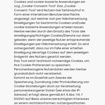
Cookies und cookie-basierte Anwendungen ein
sog. „Cookie-Consent-Tool“. Das „Cookie-
Consent-Tool“ wird Nutzern bei Seitenaufruf in
Form einer interaktiven Benutzeroberfläche
angezeigt, auf welcher sich per Häkchensetzung
Einwilligungen für bestimmte Cookies und/oder
cookie-basierte Anwendungen erteilen lassen.
Hierbei werden durch den Einsatz des Tools alle
einwilligungspflichtigen Cookies/Dienste nur dann
geladen, wenn der jeweilige Nutzer entsprechende
Einwilligungen per Häkchensetzung erteilt. So wird
sichergestellt, dass nur im Falle einer erteilten
Einwilligung derartige Cookies auf dem jeweiligen
Endgerät des Nutzers gesetzt werden.
Das Tool setzt technisch notwendige Cookies, um
Ihre Cookie-Präferenzen zu speichern.
Personenbezogene Nutzerdaten werden hierbei
grundsätzlich nicht verarbeitet.
Kommt es im Einzelfall zum Zwecke der
Speicherung, Zuordnung oder Protokollierung von
Cookie-Einstellungen doch zur Verarbeitung
personenbezogener Daten (wie etwa der IP-
Adresse), erfolgt diese gemäß Art. 6 Abs. 1 lit. f
DSGVO auf Basis unseres berechtigten Interesses
an einem rechtskonformen, nutzerspezifischen