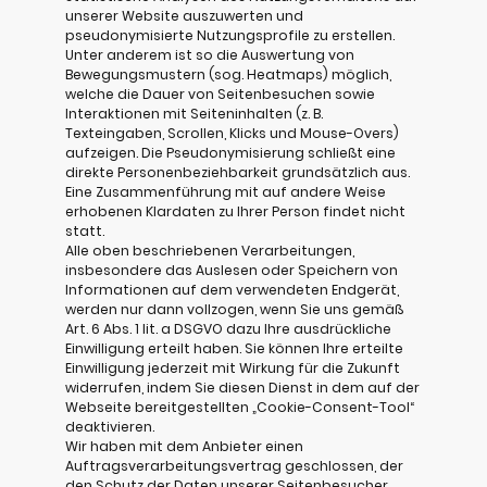
unserer Website auszuwerten und
pseudonymisierte Nutzungsprofile zu erstellen.
Unter anderem ist so die Auswertung von
Bewegungsmustern (sog. Heatmaps) möglich,
welche die Dauer von Seitenbesuchen sowie
Interaktionen mit Seiteninhalten (z. B.
Texteingaben, Scrollen, Klicks und Mouse-Overs)
aufzeigen. Die Pseudonymisierung schließt eine
direkte Personenbeziehbarkeit grundsätzlich aus.
Eine Zusammenführung mit auf andere Weise
erhobenen Klardaten zu Ihrer Person findet nicht
statt.
Alle oben beschriebenen Verarbeitungen,
insbesondere das Auslesen oder Speichern von
Informationen auf dem verwendeten Endgerät,
werden nur dann vollzogen, wenn Sie uns gemäß
Art. 6 Abs. 1 lit. a DSGVO dazu Ihre ausdrückliche
Einwilligung erteilt haben. Sie können Ihre erteilte
Einwilligung jederzeit mit Wirkung für die Zukunft
widerrufen, indem Sie diesen Dienst in dem auf der
Webseite bereitgestellten „Cookie-Consent-Tool“
deaktivieren.
Wir haben mit dem Anbieter einen
Auftragsverarbeitungsvertrag geschlossen, der
den Schutz der Daten unserer Seitenbesucher