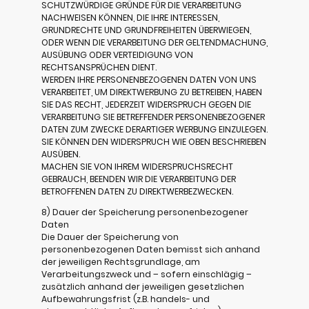
SCHUTZWÜRDIGE GRÜNDE FÜR DIE VERARBEITUNG
NACHWEISEN KÖNNEN, DIE IHRE INTERESSEN,
GRUNDRECHTE UND GRUNDFREIHEITEN ÜBERWIEGEN,
ODER WENN DIE VERARBEITUNG DER GELTENDMACHUNG,
AUSÜBUNG ODER VERTEIDIGUNG VON
RECHTSANSPRÜCHEN DIENT.
WERDEN IHRE PERSONENBEZOGENEN DATEN VON UNS
VERARBEITET, UM DIREKTWERBUNG ZU BETREIBEN, HABEN
SIE DAS RECHT, JEDERZEIT WIDERSPRUCH GEGEN DIE
VERARBEITUNG SIE BETREFFENDER PERSONENBEZOGENER
DATEN ZUM ZWECKE DERARTIGER WERBUNG EINZULEGEN.
SIE KÖNNEN DEN WIDERSPRUCH WIE OBEN BESCHRIEBEN
AUSÜBEN.
MACHEN SIE VON IHREM WIDERSPRUCHSRECHT
GEBRAUCH, BEENDEN WIR DIE VERARBEITUNG DER
BETROFFENEN DATEN ZU DIREKTWERBEZWECKEN.
8) Dauer der Speicherung personenbezogener
Daten
Die Dauer der Speicherung von
personenbezogenen Daten bemisst sich anhand
der jeweiligen Rechtsgrundlage, am
Verarbeitungszweck und – sofern einschlägig –
zusätzlich anhand der jeweiligen gesetzlichen
Aufbewahrungsfrist (z.B. handels- und