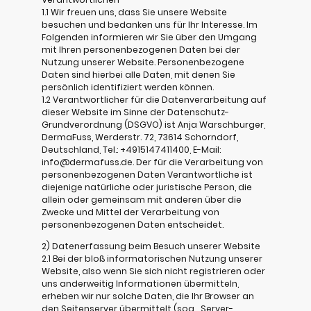
1.1 Wir freuen uns, dass Sie unsere Website
besuchen und bedanken uns für Ihr Interesse. Im
Folgenden informieren wir Sie über den Umgang
mit Ihren personenbezogenen Daten bei der
Nutzung unserer Website. Personenbezogene
Daten sind hierbei alle Daten, mit denen Sie
persönlich identifiziert werden können.
1.2 Verantwortlicher für die Datenverarbeitung auf
dieser Website im Sinne der Datenschutz-
Grundverordnung (DSGVO) ist Anja Warschburger,
DermaFuss, Werderstr. 72, 73614 Schorndorf,
Deutschland, Tel.: +4915147411400, E-Mail:
info@dermafuss.de. Der für die Verarbeitung von
personenbezogenen Daten Verantwortliche ist
diejenige natürliche oder juristische Person, die
allein oder gemeinsam mit anderen über die
Zwecke und Mittel der Verarbeitung von
personenbezogenen Daten entscheidet.
2) Datenerfassung beim Besuch unserer Website
2.1 Bei der bloß informatorischen Nutzung unserer
Website, also wenn Sie sich nicht registrieren oder
uns anderweitig Informationen übermitteln,
erheben wir nur solche Daten, die Ihr Browser an
den Seitenserver übermittelt (sog. „Server-