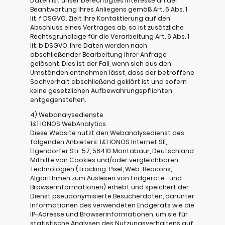
Daten ist unser berechtigtes Interesse an der
Beantwortung Ihres Anliegens gemäß Art. 6 Abs. 1
lit. f DSGVO. Zielt Ihre Kontaktierung auf den
Abschluss eines Vertrages ab, so ist zusätzliche
Rechtsgrundlage für die Verarbeitung Art. 6 Abs. 1
lit. b DSGVO. Ihre Daten werden nach
abschließender Bearbeitung Ihrer Anfrage
gelöscht. Dies ist der Fall, wenn sich aus den
Umständen entnehmen lässt, dass der betroffene
Sachverhalt abschließend geklärt ist und sofern
keine gesetzlichen Aufbewahrungspflichten
entgegenstehen.
4) Webanalysedienste
1&1 IONOS WebAnalytics
Diese Website nutzt den Webanalysedienst des
folgenden Anbieters: 1&1 IONOS Internet SE,
Elgendorfer Str. 57, 56410 Montabaur, Deutschland
Mithilfe von Cookies und/oder vergleichbaren
Technologien (Tracking-Pixel, Web-Beacons,
Algorithmen zum Auslesen von Endgeräte- und
Browserinformationen) erhebt und speichert der
Dienst pseudonymisierte Besucherdaten, darunter
Informationen des verwendeten Endgeräts wie die
IP-Adresse und Browserinformationen, um sie für
statistische Analysen des Nutzungsverhaltens auf