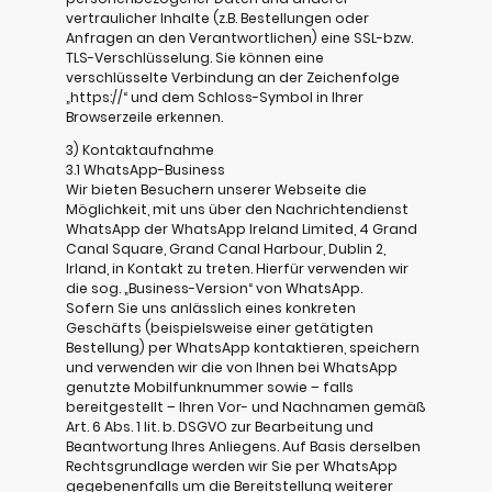
vertraulicher Inhalte (z.B. Bestellungen oder
Anfragen an den Verantwortlichen) eine SSL-bzw.
TLS-Verschlüsselung. Sie können eine
verschlüsselte Verbindung an der Zeichenfolge
„https://“ und dem Schloss-Symbol in Ihrer
Browserzeile erkennen.
3) Kontaktaufnahme
3.1 WhatsApp-Business
Wir bieten Besuchern unserer Webseite die
Möglichkeit, mit uns über den Nachrichtendienst
WhatsApp der WhatsApp Ireland Limited, 4 Grand
Canal Square, Grand Canal Harbour, Dublin 2,
Irland, in Kontakt zu treten. Hierfür verwenden wir
die sog. „Business-Version“ von WhatsApp.
Sofern Sie uns anlässlich eines konkreten
Geschäfts (beispielsweise einer getätigten
Bestellung) per WhatsApp kontaktieren, speichern
und verwenden wir die von Ihnen bei WhatsApp
genutzte Mobilfunknummer sowie – falls
bereitgestellt – Ihren Vor- und Nachnamen gemäß
Art. 6 Abs. 1 lit. b. DSGVO zur Bearbeitung und
Beantwortung Ihres Anliegens. Auf Basis derselben
Rechtsgrundlage werden wir Sie per WhatsApp
gegebenenfalls um die Bereitstellung weiterer