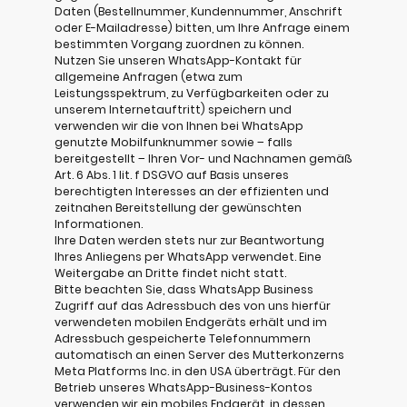
Daten (Bestellnummer, Kundennummer, Anschrift
oder E-Mailadresse) bitten, um Ihre Anfrage einem
bestimmten Vorgang zuordnen zu können.
Nutzen Sie unseren WhatsApp-Kontakt für
allgemeine Anfragen (etwa zum
Leistungsspektrum, zu Verfügbarkeiten oder zu
unserem Internetauftritt) speichern und
verwenden wir die von Ihnen bei WhatsApp
genutzte Mobilfunknummer sowie – falls
bereitgestellt – Ihren Vor- und Nachnamen gemäß
Art. 6 Abs. 1 lit. f DSGVO auf Basis unseres
berechtigten Interesses an der effizienten und
zeitnahen Bereitstellung der gewünschten
Informationen.
Ihre Daten werden stets nur zur Beantwortung
Ihres Anliegens per WhatsApp verwendet. Eine
Weitergabe an Dritte findet nicht statt.
Bitte beachten Sie, dass WhatsApp Business
Zugriff auf das Adressbuch des von uns hierfür
verwendeten mobilen Endgeräts erhält und im
Adressbuch gespeicherte Telefonnummern
automatisch an einen Server des Mutterkonzerns
Meta Platforms Inc. in den USA überträgt. Für den
Betrieb unseres WhatsApp-Business-Kontos
verwenden wir ein mobiles Endgerät, in dessen